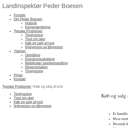
Landinspektør Peder Boesen
Forside
Om Peder Boesen
Historik
Kerneværdierne
Typiske Problemer
Tinglysning
Tvivl om skel
Køb og salg af jord
Nybygning og tilbygning
Ydelser
Opmåling
Ejendomsudvikling
Matrikulær sagsbehandling
Ekspropriation
Tinglysning
Priser
Kontakt
Typiske Problemer
/ Køb og salg af jord
Tinglysning
Køb og salg 
Tvivl om skel
Køb og salg af jord
Nybygning og tilbygning
Er handle
Hvor stort
Hvornår 