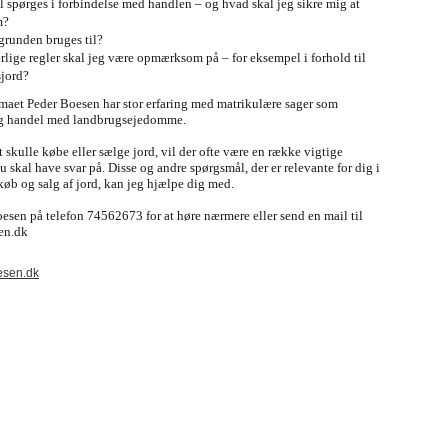
 spørges i forbindelse med handlen – og hvad skal jeg sikre mig at
m?
runden bruges til?
rlige regler skal jeg være opmærksom på – for eksempel i forhold til
jord?
maet Peder Boesen har stor erfaring med matrikulære sager som
og handel med landbrugsejedomme.
at skulle købe eller sælge jord, vil der ofte være en række vigtige
 skal have svar på. Disse og andre spørgsmål, der er relevante for dig i
øb og salg af jord, kan jeg hjælpe dig med.
esen på telefon 74562673 for at høre nærmere eller send en mail til
en.dk
sen.dk