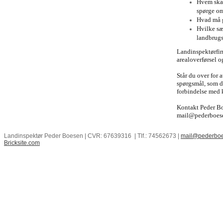
Hvem skal
spørge o
Hvad må g
Hvilke sæ
landbrugs
Landinspektørfir
arealoverførsel 
Står du over for 
spørgsmål, som du
forbindelse med k
Kontakt Peder Bo
mail@pederboes
Landinspektør Peder Boesen | CVR: 67639316 | Tlf.: 74562673 |
mail@pederboe
Bricksite.com