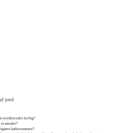
af jord
n overhovedet lovlig?
 er arealet?
frigøres købesummen?